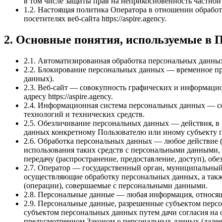
в том числе защиты прав на неприкосновенность частной
1.2. Настоящая политика Оператора в отношении обрабо
посетителях веб-сайта https://aspire.agency.
2. Основные понятия, используемые в 
2.1. Автоматизированная обработка персональных данн
2.2. Блокирование персональных данных — временное пр
данных).
2.3. Веб-сайт — совокупность графических и информацио
адресу https://aspire.agency.
2.4. Информационная система персональных данных — с
технологий и технических средств.
2.5. Обезличивание персональных данных — действия, в
данных конкретному Пользователю или иному субъекту 
2.6. Обработка персональных данных — любое действие (
использования таких средств с персональными данными, в
передачу (распространение, предоставление, доступ), о
2.7. Оператор — государственный орган, муниципальный
осуществляющие обработку персональных данных, а такж
(операции), совершаемые с персональными данными.
2.8. Персональные данные — любая информация, относящая
2.9. Персональные данные, разрешенные субъектом перс
субъектом персональных данных путем дачи согласия на
предусмотренном Законом о персональных данных (далее