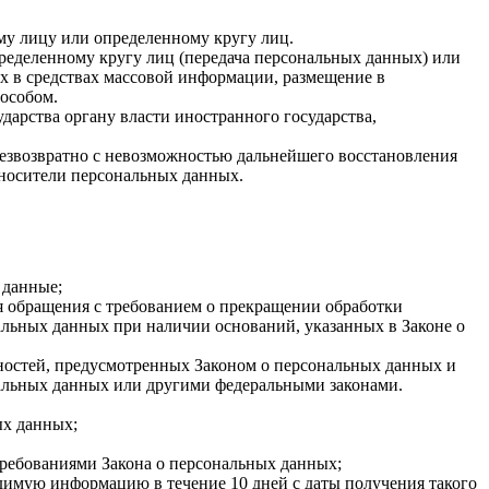
му лицу или определенному кругу лиц.
ределенному кругу лиц (передача персональных данных) или
х в средствах массовой информации, размещение в
особом.
арства органу власти иностранного государства,
езвозвратно с невозможностью дальнейшего восстановления
носители персональных данных.
 данные;
ия обращения с требованием о прекращении обработки
альных данных при наличии оснований, указанных в Законе о
нностей, предусмотренных Законом о персональных данных и
альных данных или другими федеральными законами.
ых данных;
требованиями Закона о персональных данных;
димую информацию в течение 10 дней с даты получения такого