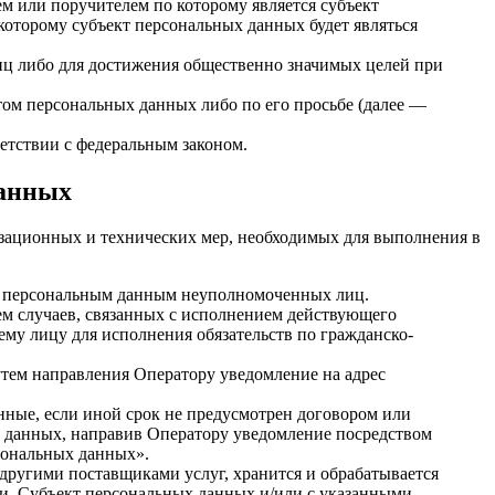
м или поручителем по которому является субъект
которому субъект персональных данных будет являться
лиц либо для достижения общественно значимых целей при
том персональных данных либо по его просьбе (далее —
етствии с федеральным законом.
данных
изационных и технических мер, необходимых для выполнения в
 к персональным данным неуполномоченных лиц.
ием случаев, связанных с исполнением действующего
ему лицу для исполнения обязательств по гражданско-
утем направления Оператору уведомление на адрес
нные, если иной срок не предусмотрен договором или
х данных, направив Оператору уведомление посредством
рсональных данных».
 другими поставщиками услуг, хранится и обрабатывается
и. Субъект персональных данных и/или с указанными