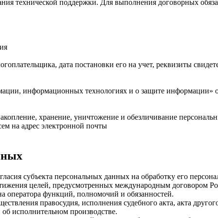
ния технической поддержки. Для выполнения договорных обяза
ния
оплательщика, дата постановки его на учет, реквизиты свидете
ации, информационных технологиях и о защите информации» от
 накопление, хранение, уничтожение и обезличивание персональ
м на адрес электронной почты
нных
огласия субъекта персональных данных на обработку его персон
стижения целей, предусмотренных международным договором Ро
а оператора функций, полномочий и обязанностей.
ществления правосудия, исполнения судебного акта, акта друго
 об исполнительном производстве.