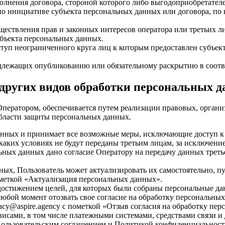
олнения договора, стороной которого либо выгодоприобретателе
по инициативе субъекта персональных данных или договора, по 
ществления прав и законных интересов оператора или третьих 
убъекта персональных данных.
ступ неограниченного круга лиц к которым предоставлен субъек
одлежащих опубликованию или обязательному раскрытию в соотв
и других видов обработки персональных 
Оператором, обеспечивается путем реализации правовых, орган
области защиты персональных данных.
 данных и принимает все возможные меры, исключающие доступ
 каких условиях не будут переданы третьим лицам, за исключен
льных данных дано согласие Оператору на передачу данных треть
нных, Пользователь может актуализировать их самостоятельно, п
ометкой «Актуализация персональных данных».
достижением целей, для которых были собраны персональные да
любой момент отозвать свое согласие на обработку персональны
acy@aspire.agency с пометкой «Отзыв согласия на обработку пе
рвисами, в том числе платежными системами, средствами связи и
Пользовательским соглашением и Политикой конфиденциальност