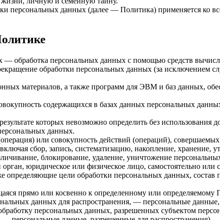
 жизни, личную и семейную тайну.
тки персональных данных (далее — Политика) применяется ко в
Политике
ых — обработка персональных данных с помощью средств вычисл
екращение обработки персональных данных (за исключением слу
нных материалов, а также программ для ЭВМ и баз данных, обе
овокупность содержащихся в базах данных персональных данн
 результате которых невозможно определить без использовани
персональных данных.
операция) или совокупность действий (операций), совершаемых 
ключая сбор, запись, систематизацию, накопление, хранение, ут
безличивание, блокирование, удаление, уничтожение персональны
 орган, юридическое или физическое лицо, самостоятельно или
е определяющие цели обработки персональных данных, состав 
ся прямо или косвенно к определенному или определяемому Поль
ональных данных для распространения, — персональные данные,
 обработку персональных данных, разрешенных субъектом персон
 — персональные данные, разрешенные для распространения).