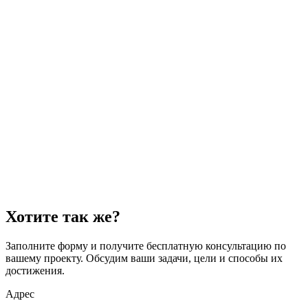
Привлечь качественный трафик.
Увеличить количество конверсий.
Оптимизировать расходы на рекламу.
Заключение
: Товарная кампания с автоматической стратегией
"Максимум конверсий" — эффективный инструмент для
интернет-магазинов, который позволяет увеличить продажи,
минимизируя участие в настройке и оптимизации.
Хотите так же?
Заполните форму и получите бесплатную консультацию по
вашему проекту. Обсудим ваши задачи, цели и способы их
достижения.
Адрес